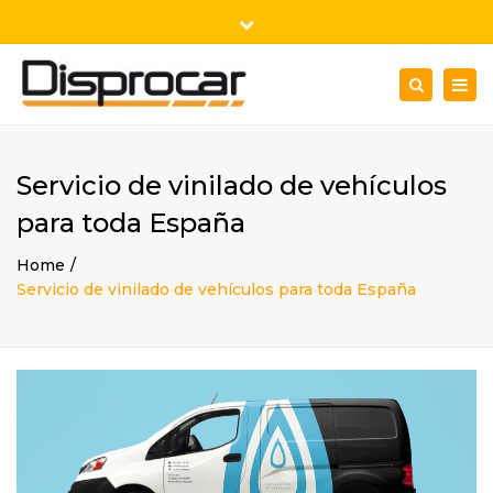
×
Plaza de la Concordia Nº6
Close
46100 Burjasot - Valencia
top
Togg
Search
Lu - Vi: 9:00h-18:00h
963 210 370
bar
navig
marketing@disprocar.es
Servicio de vinilado de vehículos
para toda España
Home
Servicio de vinilado de vehículos para toda España