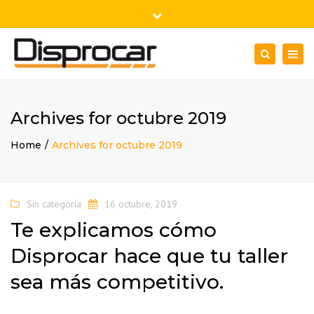
×
Plaza de la Concordia Nº6
Close
46100 Burjasot - Valencia
top
Togg
Search
Lu - Vi: 9:00h-18:00h
963 210 370
bar
navig
marketing@disprocar.es
Archives for octubre 2019
Home
Archives for octubre 2019
Sin categoría
16 octubre, 2019
Te explicamos cómo
Disprocar hace que tu taller
sea más competitivo.